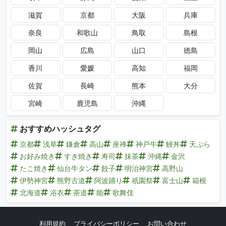
滋賀
京都
大阪
兵庫
奈良
和歌山
鳥取
島根
岡山
広島
山口
徳島
香川
愛媛
高知
福岡
佐賀
長崎
熊本
大分
宮崎
鹿児島
沖縄
おすすめハッシュタグ
京都
浅草
鎌倉
高山
座禅
神戸牛
鰻丼
天ぷら
お好み焼き
すき焼き
寿司
抹茶
沖縄
金沢
たこ焼き
仙台牛タン
餃子
明治神宮
高野山
伊勢神宮
熊野古道
阿波踊り
祇園祭
富士山
箱根
北海道
浴衣
茶道
能
歌舞伎
利用規約
プライバシーポリシー
お問い合わせ