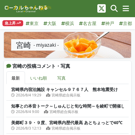
東京
大阪
横浜
名古屋
神戸
京都
急上昇
宮崎
- miyazaki -
宮崎の投稿コメント・写真
最新
いいね順
写真
宮崎県内宿泊施設 キャンセル９７６７人 熊本地震受け
2026/8/4 19:29
宮崎県総合掲示板
知事との本音トーク～しゅんじと旬な時間～を綾町で開催しまし
2026/8/4 9:00
宮崎県総合掲示板
美郷町３９・９度、宮崎県内歴代最高 あとちょっとで40℃
2026/8/3 12:13
宮崎県総合掲示板