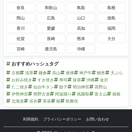
奈良
和歌山
鳥取
島根
岡山
広島
山口
徳島
香川
愛媛
高知
福岡
佐賀
長崎
熊本
大分
宮崎
鹿児島
沖縄
おすすめハッシュタグ
京都
浅草
鎌倉
高山
座禅
神戸牛
鰻丼
天ぷら
お好み焼き
すき焼き
寿司
抹茶
沖縄
金沢
たこ焼き
仙台牛タン
餃子
明治神宮
高野山
伊勢神宮
熊野古道
阿波踊り
祇園祭
富士山
箱根
北海道
浴衣
茶道
能
歌舞伎
利用規約
プライバシーポリシー
お問い合わせ