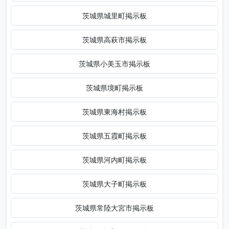
茨城県城里町掲示板
茨城県高萩市掲示板
茨城県小美玉市掲示板
茨城県境町掲示板
茨城県東海村掲示板
茨城県五霞町掲示板
茨城県河内町掲示板
茨城県大子町掲示板
茨城県常陸大宮市掲示板