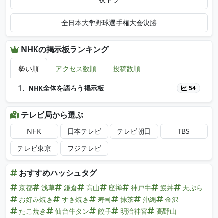
全日本大学野球選手権大会決勝
NHKの掲示板ランキング
勢い順
アクセス数順
投稿数順
NHK全体を語ろう掲示板
54
テレビ局から選ぶ
NHK
日本テレビ
テレビ朝日
TBS
テレビ東京
フジテレビ
おすすめハッシュタグ
京都
浅草
鎌倉
高山
座禅
神戸牛
鰻丼
天ぷら
お好み焼き
すき焼き
寿司
抹茶
沖縄
金沢
たこ焼き
仙台牛タン
餃子
明治神宮
高野山