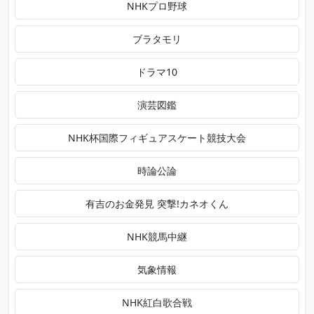
NHKプロ野球
ブラタモリ
ドラマ10
演芸図鑑
NHK杯国際フィギュアスケート競技大会
時論公論
有吉のお金発見 突撃!カネオくん
NHK競馬中継
気象情報
NHK紅白歌合戦