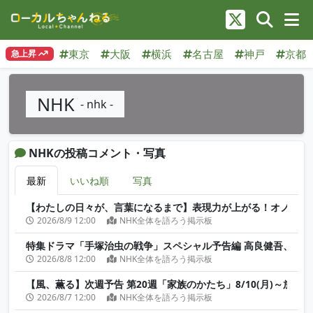
東京
大阪
横浜
名古屋
神戸
京都
急上昇
NHK
- nhk -
NHKの投稿コメント・写真
最新
いいね順
写真
【わたしの日々が、言葉になるまで】表現力が上がる！オノマトペの世
2026/8/9 12:00
NHK全体を語ろう掲示板
特集ドラマ「手塚治虫の戦争」スペシャル予告編 高良健吾、原田琥之佑 出
2026/8/8 12:00
NHK全体を語ろう掲示板
【風、薫る】次週予告 第20週「家族のかたち」8/10(月)～放送予定 
2026/8/7 12:00
NHK全体を語ろう掲示板