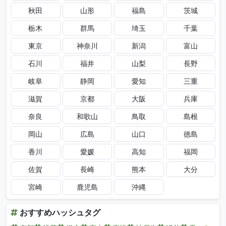
秋田
山形
福島
茨城
栃木
群馬
埼玉
千葉
東京
神奈川
新潟
富山
石川
福井
山梨
長野
岐阜
静岡
愛知
三重
滋賀
京都
大阪
兵庫
奈良
和歌山
鳥取
島根
岡山
広島
山口
徳島
香川
愛媛
高知
福岡
佐賀
長崎
熊本
大分
宮崎
鹿児島
沖縄
おすすめハッシュタグ