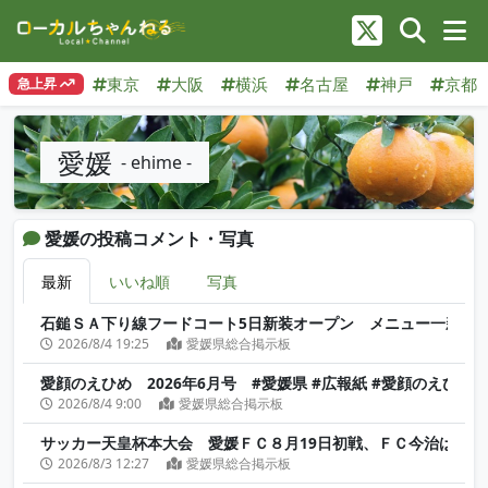
東京
大阪
横浜
名古屋
神戸
京都
急上昇
愛媛
- ehime -
愛媛の投稿コメント・写真
最新
いいね順
写真
石鎚ＳＡ下り線フードコート5日新装オープン メニュー一新、
2026/8/4 19:25
愛媛県総合掲示板
愛顔のえひめ 2026年6月号 #愛媛県 #広報紙 #愛顔のえひめ 
2026/8/4 9:00
愛媛県総合掲示板
サッカー天皇杯本大会 愛媛ＦＣ８月19日初戦、ＦＣ今治は２回
2026/8/3 12:27
愛媛県総合掲示板