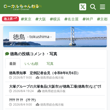
東京
大阪
横浜
名古屋
神戸
京都
急上昇
徳島
- tokushima -
徳島の投稿コメント・写真
最新
いいね順
写真
徳島県知事 定例記者会見（令和8年8月6日）
2026/8/7 9:00
徳島県総合掲示板
大塚グループの大塚食品(大阪市)が徳島工場(徳島市)などで製造
2026/8/4 19:24
徳島県総合掲示板
???? ?? ?? （?? ??）
2026/8/4 9:00
徳島県総合掲示板