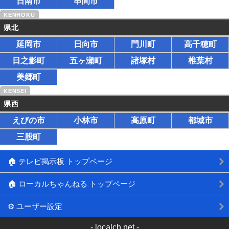
日南市
串間市
県北
延岡市
日向市
門川町
高千穂町
日之影町
五ヶ瀬町
諸塚村
椎葉村
美郷町
県西
えびの市
小林市
高原町
都城市
三股町
🏠 テレビ掲示板 トップページ
🏠 ローカルちゃんねる トップページ
⚙ ユーザー設定
-
localch.net
-