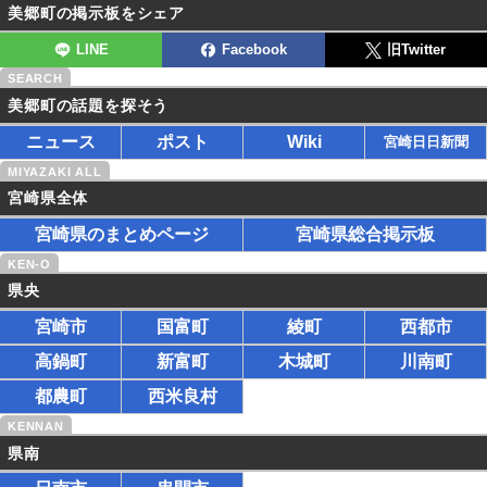
美郷町の掲示板をシェア
LINE
Facebook
旧Twitter
美郷町の話題を探そう
ニュース
ポスト
Wiki
宮崎日日新聞
宮崎県全体
宮崎県のまとめページ
宮崎県総合掲示板
県央
宮崎市
国富町
綾町
西都市
高鍋町
新富町
木城町
川南町
都農町
西米良村
県南