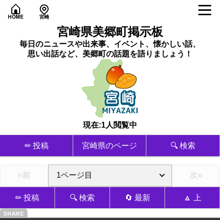
HOME
宮崎
宮崎県美郷町掲示板
毎日のニュースや出来事、イベント、懐かしい話、
思い出話など、美郷町の話題を語りましょう！
現在:1人閲覧中
✏ 投稿
宮崎県のページ
🔍 検索
‹‹前
次››
✏ 投稿
🔍 検索
🔄 最新
🔼 上