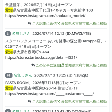
食堂盛栄、2026年7月14日(火)オープン
愛知
県名古屋市中区千代田1-10-9 カーサ東前津 103
https://www.instagram.com/shokudo_moriei/
この記事に返信
愛知県名古屋市掲示板に移動
名無しさん
2026/07/14 12:12
(ID:MWZkYTB)
3
スターバックスコーヒー あいち健康の森公園Harappa店、2
026年7月19日(日)オープン
愛知
県大府市森岡町9-464
https://store.starbucks.co.jp/detail-4521/
この記事に返信
愛知県大府市掲示板に移動
名無しさん
2026/07/13 13:25
(ID:NzBiZjE)
69
PASTA ROOM、2026年7月13日(月)オープン
愛知
県名古屋市中区栄3-20-14 住吉ビル 1F
https://www.instagram.com/_____pastaroom_____/
この記事に返信
愛知県名古屋市掲示板に移動
名無しさん
2026/07/11 10:47
(ID:OTA5MmE)
4