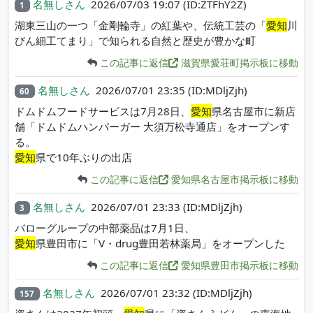
名無しさん
2026/07/03 19:07
(ID:ZTFhY2Z)
1
湖東三山の一つ「金剛輪寺」の紅葉や、伝統工芸の「
愛知
川
びん細工てまり」で知られる自然と歴史が豊かな町
この記事に返信
滋賀県愛荘町掲示板に移動
名無しさん
2026/07/01 23:35
(ID:MDljZjh)
60
ドムドムフードサービスは7月28日、
愛知
県名古屋市に新店
舗「ドムドムハンバーガー 大須万松寺通店」をオープンす
る。
愛知
県で10年ぶりの出店
この記事に返信
愛知県名古屋市掲示板に移動
名無しさん
2026/07/01 23:33
(ID:MDljZjh)
3
バローグループの中部薬品は7月1日、
愛知
県豊田市に「V・drug豊田若林薬局」をオープンした
この記事に返信
愛知県豊田市掲示板に移動
名無しさん
2026/07/01 23:32
(ID:MDljZjh)
157