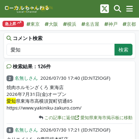
東京
大阪
横浜
名古屋
神戸
京都
急上昇
コメント検索
検索
検索結果：126件
名無しさん
2026/07/30 17:40
(ID:NTZlOGF)
2
焼肉ホルモンざくろ 東海店
2026年7月31日(金)オープン
愛知
県東海市高横須賀町切通85
https://www.yakiniku-zakuro.com/
この記事に返信
愛知県東海市掲示板に移動
名無しさん
2026/07/30 17:21
(ID:NTZlOGF)
8
クリエイトS・D豊田堤本町店