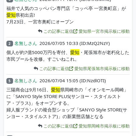
福井で人気のコッペパン専門店「コッペ亭 一宮奥町店」が
愛知
県初出店!
7月23日、一宮市奥町にオープン
この記事に返信
愛知県一宮市掲示板に移動
名無しさん
2026/07/05 10:33
(ID:MzQ2NzY)
2
個人が約7億5000万円を寄付、
愛知
・尾張旭市が老朽化した
市民プールを改修。すごいねこれ。
この記事に返信
愛知県尾張旭市掲示板に移動
名無しさん
2026/07/04 15:05
(ID:NzdlOTI)
5
三陽商会は9月16日、
愛知
県岡崎市の「イオンモール岡崎」
に「SANYO Style STORE PLUS(サンヨー・スタイルスト
ア・プラス)」をオープンする。
婦人服ブランドの複合型ショップ「SANYO Style STORE(サ
ンヨー・スタイルストア)」の新業態店舗となる
この記事に返信
愛知県岡崎市掲示板に移動