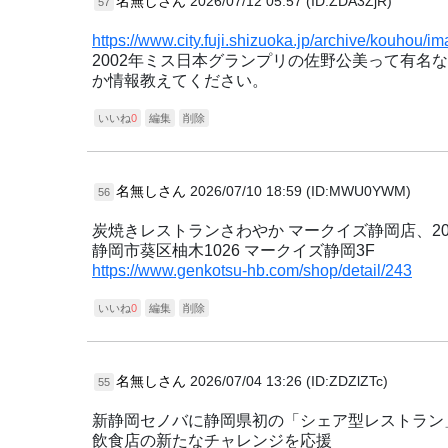
名無しさん
2026/07/12 05:57 (ID:ZDA3ZjR)
57
https://www.city.fuji.shizuoka.jp/archive/kouhou/
2002年ミス日本グランプリの佐野公美って有
か情報教えてください。
いいね
0
編集
削除
名無しさん
2026/07/10 18:59 (ID:MWU0YWM)
56
炭焼きレストランさわやか マークイズ静岡店、20
静岡市葵区柚木1026 マークイズ静岡3F
https://www.genkotsu-hb.com/shop/detail/243
いいね
0
編集
削除
名無しさん
2026/07/04 13:26 (ID:ZDZlZTc)
55
新静岡セノバに静岡県初の「シェア型レストラン
飲食店の新たなチャレンジを応援