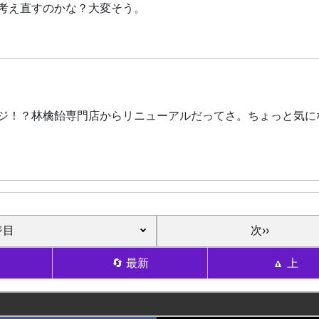
考え直すのかな？大変そう。
ジ！？林檎飴専門店からリニューアルだってさ。ちょっと気に
次››
🔄 最新
🔼 上