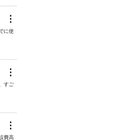
⋮
でに使
⋮
、すご
⋮
設費高