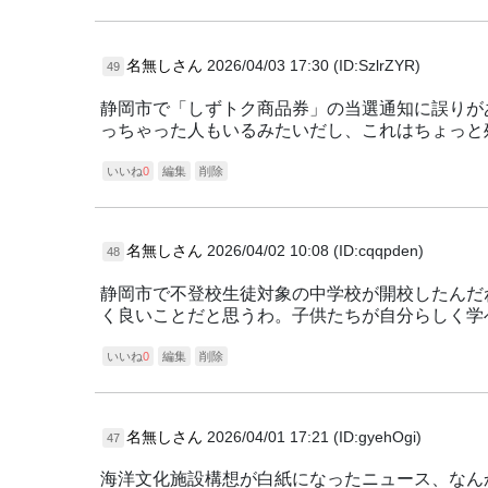
名無しさん
2026/04/03 17:30 (ID:SzlrZYR)
49
静岡市で「しずトク商品券」の当選通知に誤りが
っちゃった人もいるみたいだし、これはちょっと
いいね
0
編集
削除
名無しさん
2026/04/02 10:08 (ID:cqqpden)
48
静岡市で不登校生徒対象の中学校が開校したんだ
く良いことだと思うわ。子供たちが自分らしく学
いいね
0
編集
削除
名無しさん
2026/04/01 17:21 (ID:gyehOgi)
47
海洋文化施設構想が白紙になったニュース、なん