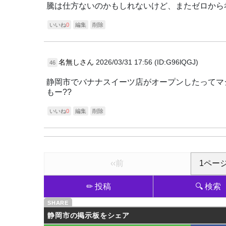
騰は仕方ないのかもしれないけど、またゼロから
いいね
0
編集
削除
名無しさん
2026/03/31 17:56 (ID:G96lQGJ)
46
静岡市でバナナスイーツ店がオープンしたってマ
もー??
いいね
0
編集
削除
‹‹前
✏ 投稿
🔍 検索
静岡市の掲示板をシェア