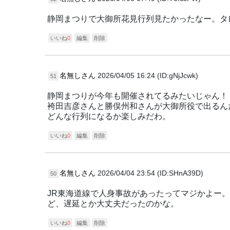
静岡まつりで大御所花見行列見たかったなー。タ
いいね
0
編集
削除
名無しさん
2026/04/05 16:24 (ID:gNjJcwk)
51
静岡まつりが今年も開催されてるみたいじゃん！
袴田吉彦さんと勝俣州和さんが大御所役で出るん
どんな行列になるか楽しみだわ。
いいね
0
編集
削除
名無しさん
2026/04/04 23:54 (ID:SHnA39D)
50
JR東海道線で人身事故があったってマジかよー
ど、遅延とか大丈夫だったのかな。
いいね
0
編集
削除