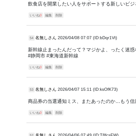
飲食店を開業したい人をサポートする新しいビジ
いいね
0
編集
削除
名無しさん
2026/04/08 07:07 (ID:bDqr1Vt)
54
新幹線止まったんだって？マジかよ、ったく迷惑
#静岡市 #東海道新幹線
いいね
0
編集
削除
名無しさん
2026/04/07 15:11 (ID:ksOfK73)
53
商品券の当選通知ミス、またあったのか…もう信用で
いいね
0
編集
削除
名無しさん
2026/04/06 07:49 (ID:T8fcsFW)
52