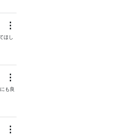
⋮
てほし
⋮
産にも良
⋮