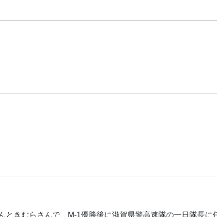
んときむらさんで、M-1優勝後に滋賀県警高速隊の一日隊長に