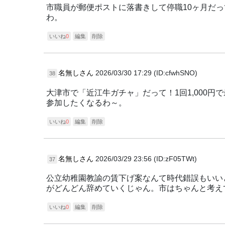
市職員が郵便ポストに落書きして停職10ヶ月だ
わ。
いいね
0
編集
削除
名無しさん
2026/03/30 17:29 (ID:cfwhSNO)
38
大津市で「近江牛ガチャ」だって！1回1,000円
参加したくなるわ～。
いいね
0
編集
削除
名無しさん
2026/03/29 23:56 (ID:zF05TWt)
37
公立幼稚園教諭の賃下げ案なんて時代錯誤もいい
がどんどん辞めていくじゃん。市はちゃんと考え
いいね
0
編集
削除