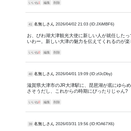
いいね
1
編集
削除
名無しさん
2026/04/02 21:03 (ID:JXiMBF6)
41
お、びわ湖大津観光大使に新しい人が就任したっ
いわー。新しい大津の魅力を伝えてくれるのが楽
いいね
0
編集
削除
名無しさん
2026/04/01 19:09 (ID:zfJcDby)
40
滋賀県大津市のJR大津駅に、琵琶湖が底にゆら
さそうだし、これからの時期にぴったりじゃん?
いいね
0
編集
削除
名無しさん
2026/03/31 19:56 (ID:fOA67X6)
39