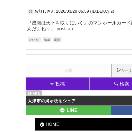
名無しさん
2026/03/28 06:59 (ID:BEKCjTs)
36
『成瀬は天下を取りにいく』のマンホールカード
んだよね～。 postcard
いいね
0
編集
削除
‹‹前
✏ 投稿
🔍 検索
大津市の掲示板をシェア
LINE
🏠 HOME