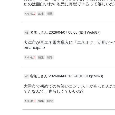
たのは面白いわw 地元に貢献できるって嬉しいだ
いいね
0
編集
削除
名無しさん
2026/04/07 08:08 (ID:TWeId87)
46
大津市が再エネ電力導入に「エネオク」活用だっ
emancipate
いいね
0
編集
削除
名無しさん
2026/04/06 13:24 (ID:GDgcMm3)
45
大津市で初めてのお笑いコンテストがあったんだ
てたなんて、春らしくていいね?
いいね
0
編集
削除