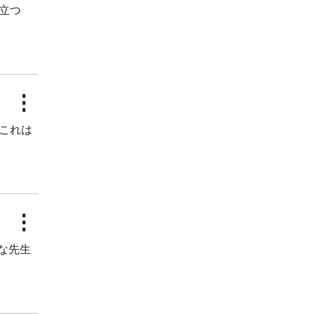
立つ
⋮
！これは
⋮
な先生