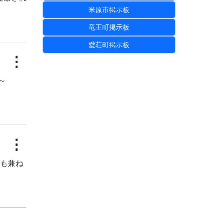
米原市掲示板
竜王町掲示板
愛荘町掲示板
⋮
～
⋮
りも兼ね