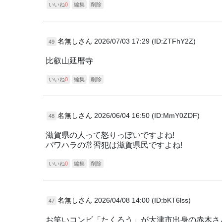
いいね
0
編集
削除
名無しさん
2026/07/03 17:29 (ID:ZTFhY2Z)
49
比叡山延暦寺
いいね
0
編集
削除
名無しさん
2026/06/04 16:50 (ID:MmY0ZDF)
48
滋賀県の人って怒りっぽいですよね!
パワハラの常習犯は滋賀県民ですよね!
いいね
0
編集
削除
名無しさん
2026/04/08 14:00 (ID:bKT6lss)
47
お笑いコンビ「たくろう」が大津市出身の赤木さ