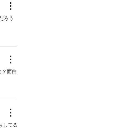
⋮
だろう
⋮
な？面白
⋮
もしてる