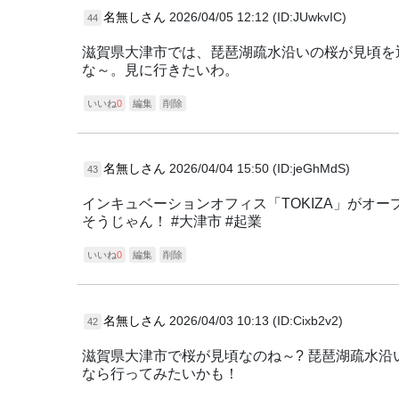
名無しさん
2026/04/05 12:12 (ID:JUwkvIC)
44
滋賀県大津市では、琵琶湖疏水沿いの桜が見頃を
な～。見に行きたいわ。
いいね
0
編集
削除
名無しさん
2026/04/04 15:50 (ID:jeGhMdS)
43
インキュベーションオフィス「TOKIZA」がオ
そうじゃん！ #大津市 #起業
いいね
0
編集
削除
名無しさん
2026/04/03 10:13 (ID:Cixb2v2)
42
滋賀県大津市で桜が見頃なのね～? 琵琶湖疏水
なら行ってみたいかも！