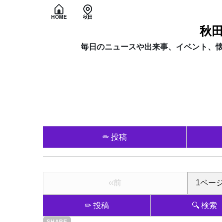
HOME
秋田
秋
毎日のニュースや出来事、イベント、
✏ 投稿
‹‹前
✏ 投稿
🔍 検索