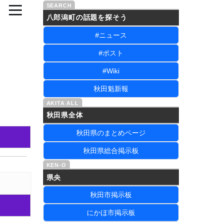
八郎潟町の話題を探そう
#ニュース
#ポスト
#Wiki
秋田魁新報
秋田県全体
秋田県のまとめページ
秋田県総合掲示板
県央
秋田市掲示板
にかほ市掲示板