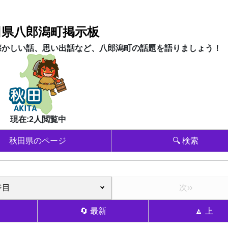
田県八郎潟町掲示板
懐かしい話、思い出話など、八郎潟町の話題を語りましょう！
現在:2人閲覧中
秋田県のページ
🔍 検索
次››
🔄 最新
🔼 上