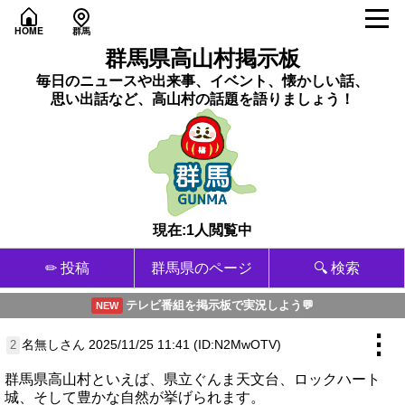
HOME
群馬
群馬県高山村掲示板
毎日のニュースや出来事、イベント、懐かしい話、
思い出話など、高山村の話題を語りましょう！
現在:1人閲覧中
✏ 投稿
群馬県のページ
🔍 検索
テレビ番組を掲示板で実況しよう💬
NEW
⋮
名無しさん
2025/11/25 11:41 (ID:N2MwOTV)
2
群馬県高山村といえば、県立ぐんま天文台、ロックハート
城、そして豊かな自然が挙げられます。