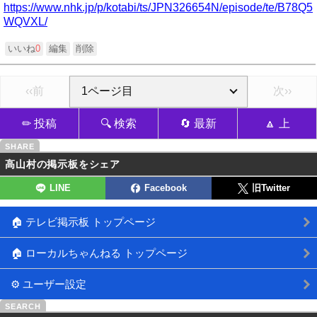
https://www.nhk.jp/p/kotabi/ts/JPN326654N/episode/te/B78Q5
WQVXL/
いいね
0
編集
削除
‹‹前
次››
✏ 投稿
🔍 検索
🔄 最新
🔼 上
高山村の掲示板をシェア
LINE
Facebook
旧Twitter
🏠 テレビ掲示板 トップページ
🏠 ローカルちゃんねる トップページ
⚙ ユーザー設定