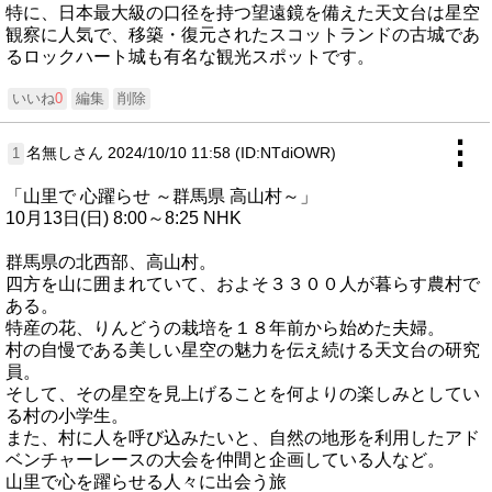
特に、日本最大級の口径を持つ望遠鏡を備えた天文台は星空
観察に人気で、移築・復元されたスコットランドの古城であ
るロックハート城も有名な観光スポットです。
いいね
0
編集
削除
⋮
名無しさん
2024/10/10 11:58 (ID:NTdiOWR)
1
「山里で 心躍らせ ～群馬県 高山村～」
10月13日(日) 8:00～8:25 NHK
群馬県の北西部、高山村。
四方を山に囲まれていて、およそ３３００人が暮らす農村で
ある。
特産の花、りんどうの栽培を１８年前から始めた夫婦。
村の自慢である美しい星空の魅力を伝え続ける天文台の研究
員。
そして、その星空を見上げることを何よりの楽しみとしてい
る村の小学生。
また、村に人を呼び込みたいと、自然の地形を利用したアド
ベンチャーレースの大会を仲間と企画している人など。
山里で心を躍らせる人々に出会う旅