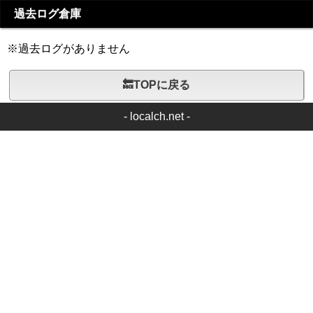
過去ログ倉庫
※過去ログがありません
🔙TOPに戻る
-
localch.net
-