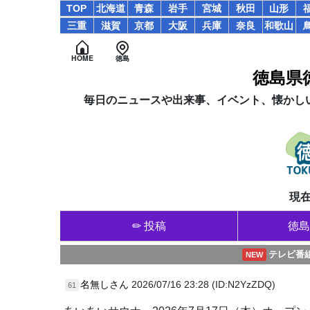
TOP
北海道
青森
岩手
宮城
秋田
山形
三重
滋賀
京都
大阪
兵庫
奈良
和歌山
HOME
徳島
徳島県
毎日のニュースや出来事、イベント、懐かし
現在
✏ 投稿
徳島
テレビ番
NEW
名無しさん
2026/07/16 23:28 (ID:N2YzZDQ)
61