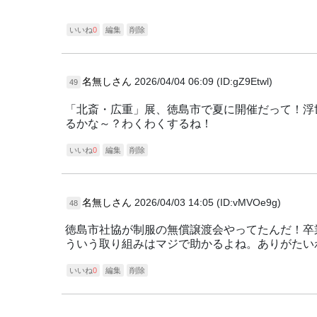
いいね
0
編集
削除
名無しさん
2026/04/04 06:09 (ID:gZ9Etwl)
49
「北斎・広重」展、徳島市で夏に開催だって！浮
るかな～？わくわくするね！
いいね
0
編集
削除
名無しさん
2026/04/03 14:05 (ID:vMVOe9g)
48
徳島市社協が制服の無償譲渡会やってたんだ！卒
ういう取り組みはマジで助かるよね。ありがたい
いいね
0
編集
削除