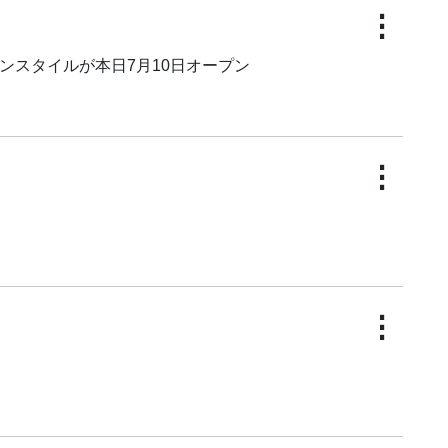
⋮
ム ワンスタイルが本日7月10日オープン
⋮
⋮