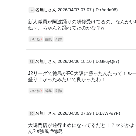
名無しさん
2026/04/07 07:07 (ID:rAqda08)
52
新人職員が阿波踊りの研修受けてるの、なんかい
ね～、ちゃんと踊れてたのかな？w
いいね
0
編集
削除
名無しさん
2026/04/06 18:10 (ID:Gk6yQk7)
51
J2リーグで徳島がFC大阪に勝ったんだって！
盛り上がったみたいで良かったわ！
いいね
0
編集
削除
名無しさん
2026/04/05 07:59 (ID:LvWPsYF)
50
大鳴門橋が通行止めになってるだと！？マジかよ
ん? #強風 #徳島