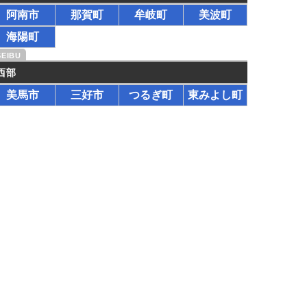
阿南市
那賀町
牟岐町
美波町
海陽町
西部
美馬市
三好市
つるぎ町
東みよし町