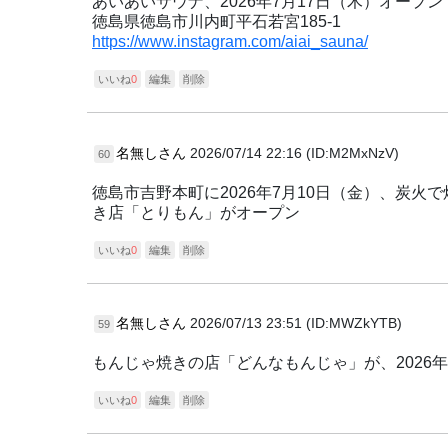
あいあいサウナ、2026年7月17日（木）オープン
徳島県徳島市川内町平石若宮185-1
https://www.instagram.com/aiai_sauna/
いいね
0
編集
削除
名無しさん
2026/07/14 22:16 (ID:M2MxNzV)
60
徳島市吉野本町に2026年7月10日（金）、炭
き店「とりもん」がオープン
いいね
0
編集
削除
名無しさん
2026/07/13 23:51 (ID:MWZkYTB)
59
もんじゃ焼きの店「どんなもんじゃ」が、2026年
いいね
0
編集
削除