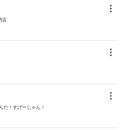
⋮
閉店
⋮
⋮
んだ！すげーじゃん！