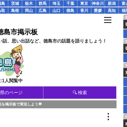
福島
茨城
栃木
群馬
埼玉
千葉
東京
神奈川
新潟
富
鳥取
島根
岡山
広島
山口
徳島
香川
愛媛
高知
福
徳島市掲示板
い話、思い出話など、徳島市の話題を語りましょう！
:1人閲覧中
県のページ
🔍 検索
組を掲示板で実況しよう💬
⋮