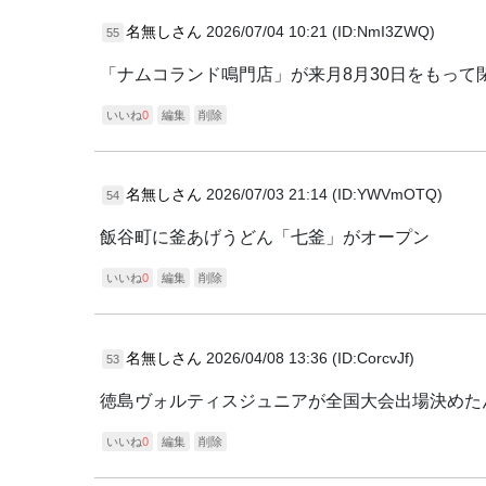
名無しさん
2026/07/04 10:21 (ID:NmI3ZWQ)
55
「ナムコランド鳴門店」が来月8月30日をもって
いいね
0
編集
削除
名無しさん
2026/07/03 21:14 (ID:YWVmOTQ)
54
飯谷町に釜あげうどん「七釜」がオープン
いいね
0
編集
削除
名無しさん
2026/04/08 13:36 (ID:CorcvJf)
53
徳島ヴォルティスジュニアが全国大会出場決めた
いいね
0
編集
削除