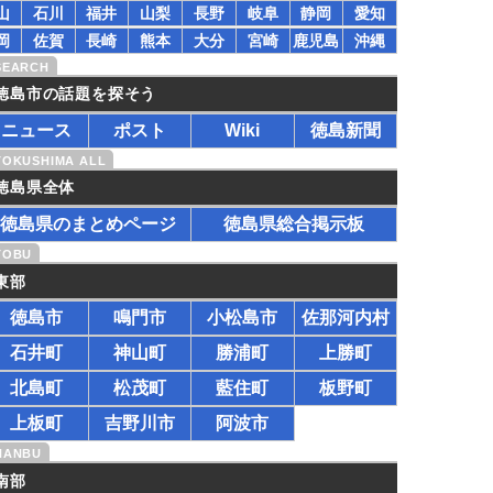
山
石川
福井
山梨
長野
岐阜
静岡
愛知
岡
佐賀
長崎
熊本
大分
宮崎
鹿児島
沖縄
徳島市の話題を探そう
ニュース
ポスト
Wiki
徳島新聞
徳島県全体
徳島県のまとめページ
徳島県総合掲示板
東部
徳島市
鳴門市
小松島市
佐那河内村
石井町
神山町
勝浦町
上勝町
北島町
松茂町
藍住町
板野町
上板町
吉野川市
阿波市
南部