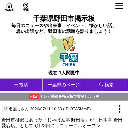
HOME
千葉
千葉県野田市掲示板
毎日のニュースや出来事、イベント、懐かしい話、
思い出話など、野田市の話題を語りましょう！
現在:1人閲覧中
✏ 投稿
千葉県のページ
🔍 検索
テレビ番組を掲示板で実況しよう💬
NEW
⋮
名無しさん
2026/07/11 10:53 (ID:OTA5MmE)
13
野田市柳沢にあった「じゃぱん亭 野田店」が「日本亭 野田
愛宕店」として6月23日にリニューアルオープン