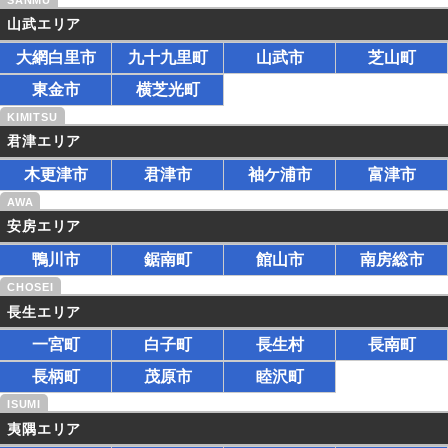
山武エリア
大網白里市
九十九里町
山武市
芝山町
東金市
横芝光町
君津エリア
木更津市
君津市
袖ケ浦市
富津市
安房エリア
鴨川市
鋸南町
館山市
南房総市
長生エリア
一宮町
白子町
長生村
長南町
長柄町
茂原市
睦沢町
夷隅エリア