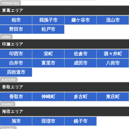
東葛エリア
柏市
我孫子市
鎌ケ谷市
流山市
野田市
松戸市
印旛エリア
印西市
栄町
佐倉市
酒々井町
白井市
富里市
成田市
八街市
四街道市
香取エリア
香取市
神崎町
多古町
東庄町
海匝エリア
旭市
匝瑳市
銚子市