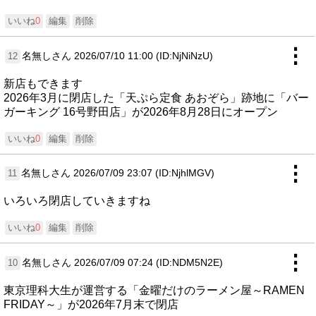
いいね
0
編集
削除
⋮
名無しさん
2026/07/10 11:00 (ID:NjNiNzU)
12
新店もできます
2026年3月に閉店した「天ぷら定食 あおぞら」跡地に「バー
ガーキング 16号野田店」が2026年8月28日にオープン
いいね
0
編集
削除
⋮
名無しさん
2026/07/09 23:07 (ID:NjhlMGV)
11
いろいろ閉店していきますね
いいね
0
編集
削除
⋮
名無しさん
2026/07/09 07:24 (ID:NDM5N2E)
10
東京理科大生が運営する「金曜だけのラーメン屋～RAMEN
FRIDAY～」が2026年7月末で閉店