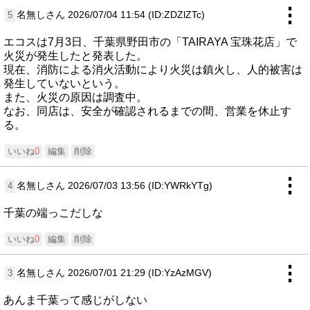
⋮
名無しさん
2026/07/04 11:54 (ID:ZDZlZTc)
5
エコスは7月3日、千葉県野田市の「TAIRAYA 宝珠花店」で
火災が発生したと発表した。
現在、消防による消火活動により火災は鎮火し、人的被害は
発生していないという。
また、火災の原因は調査中。
なお、同店は、安全が確認されるまでの間、営業を休止す
る。
いいね
0
編集
削除
⋮
名無しさん
2026/07/03 13:56 (ID:YWRkYTg)
4
千葉の端っこだしな
いいね
0
編集
削除
⋮
名無しさん
2026/07/01 21:29 (ID:YzAzMGV)
3
あんま千葉って感じがしない