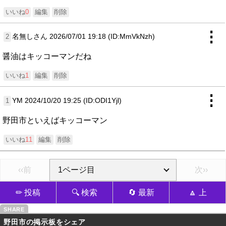
いいね
0
編集
削除
⋮
名無しさん
2026/07/01 19:18 (ID:MmVkNzh)
2
醤油はキッコーマンだね
いいね
1
編集
削除
⋮
YM
2024/10/20 19:25 (ID:ODI1Yjl)
1
野田市といえばキッコーマン
いいね
11
編集
削除
‹‹前
次››
✏ 投稿
🔍 検索
🔄 最新
🔼 上
野田市の掲示板をシェア