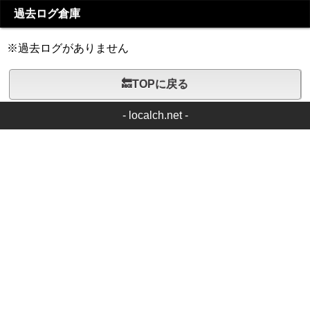
過去ログ倉庫
※過去ログがありません
🔙TOPに戻る
-
localch.net
-