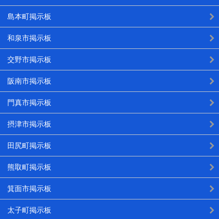
島本町掲示板
和泉市掲示板
交野市掲示板
阪南市掲示板
門真市掲示板
摂津市掲示板
田尻町掲示板
熊取町掲示板
箕面市掲示板
太子町掲示板