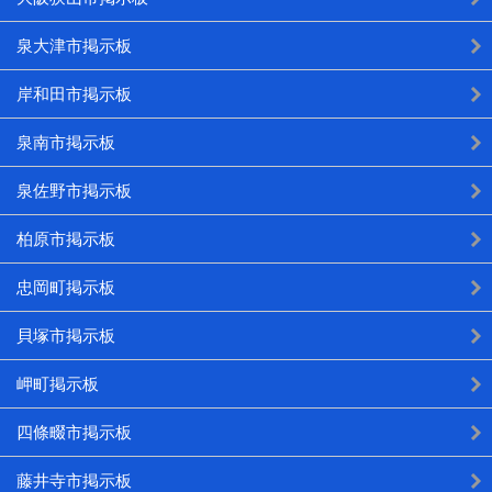
泉大津市掲示板
岸和田市掲示板
泉南市掲示板
泉佐野市掲示板
柏原市掲示板
忠岡町掲示板
貝塚市掲示板
岬町掲示板
四條畷市掲示板
藤井寺市掲示板