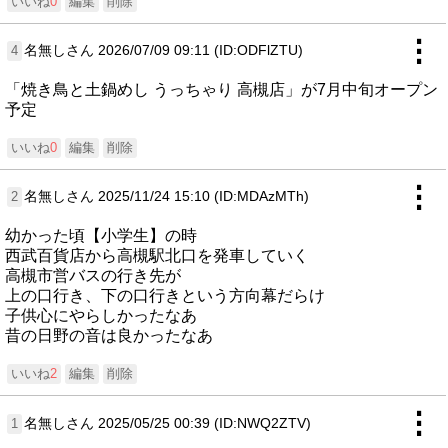
いいね
0
編集
削除
⋮
名無しさん
2026/07/09 09:11 (ID:ODFlZTU)
4
「焼き鳥と土鍋めし うっちゃり 高槻店」が7月中旬オープン
予定
いいね
0
編集
削除
⋮
名無しさん
2025/11/24 15:10 (ID:MDAzMTh)
2
幼かった頃【小学生】の時
西武百貨店から高槻駅北口を発車していく
高槻市営バスの行き先が
上の口行き、下の口行きという方向幕だらけ
子供心にやらしかったなあ
昔の日野の音は良かったなあ
いいね
2
編集
削除
⋮
名無しさん
2025/05/25 00:39 (ID:NWQ2ZTV)
1