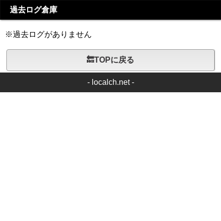
過去ログ倉庫
※過去ログがありません
🔙TOPに戻る
-
localch.net
-